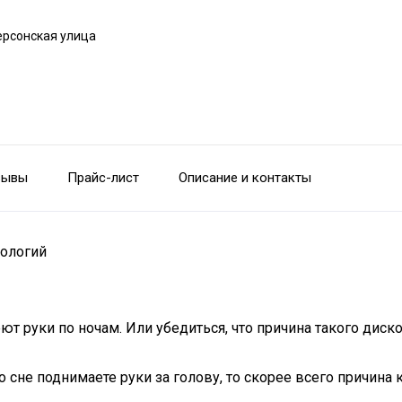
ерсонская улица
зывы
Прайс-лист
Описание и контакты
тологий
ют руки по ночам. Или убедиться, что причина такого дис
о сне поднимаете руки за голову, то скорее всего причин