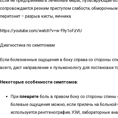
Если не предпринимать лечебные меры, пульсирующая бол
сопровождается резким приступом слабости, обморочным
перитонит – разрыв кисты, яичника.
https://youtube.com/watch?v=w-f9y1oFzVU
Диагностика по симптомам
Если болезненные ощущения в боку справа со стороны спи
всего, даст направление к пульмонологу для постановки т
Некоторые особенности симптомов:
При
плеврите
боль в правом боку со стороны спины 
болевые ощущения можно, если прилечь на больной
используется рентгенография, УЗИ, лабораторные ан