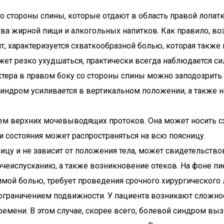
со стороны спины, которые отдают в область правой лопа
ва жирной пищи и алкогольных напитков. Как правило, воз
ит, характеризуется схваткообразной болью, которая также
ожет резко ухудшаться, практически всегда наблюдается с
ктера в правом боку со стороны спины можно заподозрить
 синдром усиливается в вертикальном положении, а также
ем верхних мочевыводящих протоков. Она может носить сх
ии состояния может распространяться на всю поясницу.
ицу и не зависит от положения тела, может свидетельство
чеиспусканию, а также возникновение отеков. На фоне п
имой болью, требует проведения срочного хирургического 
 ограничением подвижности. У пациента возникают сложно
времени. В этом случае, скорее всего, болевой синдром вы