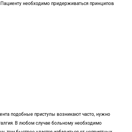
в. Пациенту необходимо придерживаться принципов
иента подобные приступы возникают часто, нужно
талгия. В любом случае больному необходимо
у, тем быстрее удастся избавиться от неприятных