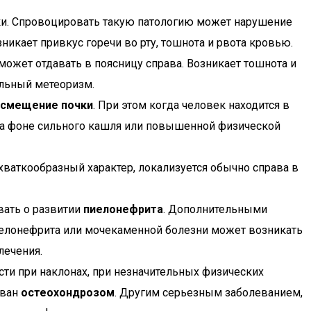
тки. Спровоцировать такую патологию может нарушение
никает привкус горечи во рту, тошнота и рвота кровью.
 может отдавать в поясницу справа. Возникает тошнота и
ильный метеоризм.
смещение почки
. При этом когда человек находится в
 на фоне сильного кашля или повышенной физической
ваткообразный характер, локализуется обычно справа в
вать о развитии
пиелонефрита
. Дополнительными
иелонефрита или мочекаменной болезни может возникать
лечения.
сти при наклонах, при незначительных физических
зван
остеохондрозом
. Другим серьезным заболеванием,