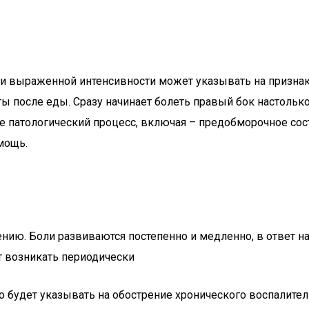
ри выраженной интенсивности может указывать на призна
 после еды. Сразу начинает болеть правый бок настолько
патологический процесс, включая – предобморочное сост
мощь.
чению. Боли развиваются постепенно и медленно, в ответ 
т возникать периодически
то будет указывать на обострение хронического воспалите