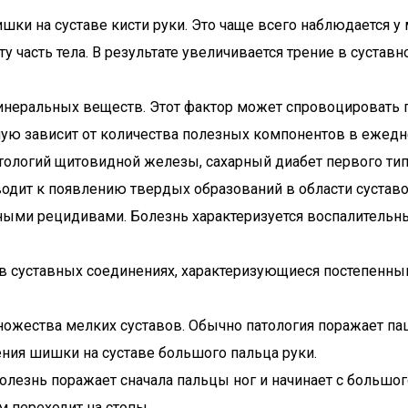
шки на суставе кисти руки. Это чаще всего наблюдается 
 часть тела. В результате увеличивается трение в суставн
инеральных веществ. Этот фактор может спровоцировать 
ую зависит от количества полезных компонентов в ежедн
тологий щитовидной железы, сахарный диабет первого тип
иводит к появлению твердых образований в области суставо
ными рецидивами. Болезнь характеризуется воспалительн
 в суставных соединениях, характеризующиеся постепенн
ожества мелких суставов. Обычно патология поражает пац
ения шишки на суставе большого пальца руки.
олезнь поражает сначала пальцы ног и начинает с большого
м переходит на стопы.