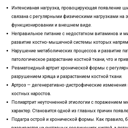
Интенсивная нагрузка, провоцирующая появление ши
связана с регулярными физическими нагрузками на эту
функционировании и внешнем виде.
Неправильное питание с недостатком витаминов и м
развитие костно-мышечной системы которых напрям
Нарушение метаболических процессов и развитие па
патологическое разрастание костной ткани, что и пр
Ревматоидный артрит хронической формы с регуляр
разрушением хряща и разрастанием костной ткани.
Артроз — дегенеративно-дистрофические изменения
костных наростов.
Полиартрит неуточненной этиологии с поражением мн
характер. Становится одной из главных причин появл
Подагра острой и хронической формы. Как правило, б
развивается на суставных соединениях кистей, а пото