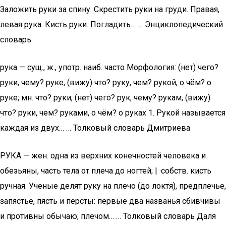
Заложить руки за спину. Скрестить руки на груди. Правая,
левая рука. Кисть руки. Погладить… … Энциклопедический
словарь
рука — сущ., ж., употр. наиб. часто Морфология: (нет) чего?
руки, чему? руке, (вижу) что? руку, чем? рукой, о чём? о
руке; мн. что? руки, (нет) чего? рук, чему? рукам, (вижу)
что? руки, чем? руками, о чём? о руках 1. Рукой называется
каждая из двух… … Толковый словарь Дмитриева
РУКА — жен. одна из верхних конечностей человека и
обезьяны, часть тела от плеча до ногтей; | ·собств. кисть
ручная. Ученые делят руку на плечо (до локтя), предплечье,
запястье, пясть и персты: первые два названья сбивчивы
и противны обычаю; плечом… … Толковый словарь Даля