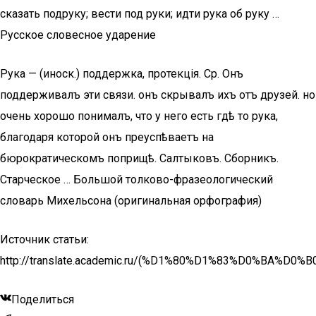
сказать подруку; вести под руки; идти рука об руку …
Русское словесное ударение
Рука — (иноск.) поддержка, протекція. Ср. Онъ
поддерживалъ эти связи. онъ скрывалъ ихъ отъ друзей. но
очень хорошо понималъ, что у него есть гдѣ то рука,
благодаря которой онъ преуспѣваетъ на
бюрократическомъ поприщѣ. Салтыковъ. Сборникъ.
Старческое … Большой толково-фразеологический
словарь Михельсона (оригинальная орфография)
Источник статьи:
http://translate.academic.ru/(%D1%80%D1%83%D0%BA%D0%B0
Поделиться