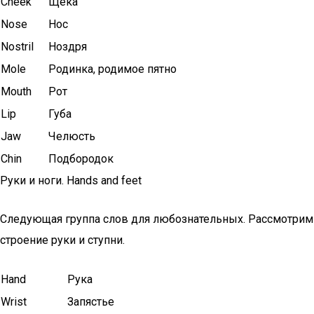
Cheek
Щека
Nose
Нос
Nostril
Ноздря
Mole
Родинка, родимое пятно
Mouth
Рот
Lip
Губа
Jaw
Челюсть
Chin
Подбородок
Руки и ноги. Hands and feet
Следующая группа слов для любознательных. Рассмотрим
строение руки и ступни.
Hand
Рука
Wrist
Запястье