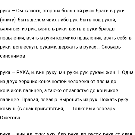
рука — См. власть, сторона большой руки, брать в руки
(книгу), быть делом чьих либо рук, быть под рукой,
валиться из рук, взять в руки, взять в руки бразды
правления, взять в руки кормило правления, взять себя в
руки, всплеснуть руками, держать в руках … Словарь
синонимов
рука — РУКА, и, вин. руку, мн. руки, рук, рукам, жен. 1. Одна
из двух верхних конечностей человека от плеча до
кончиков пальцев, а также от запястья до кончиков
пальцев. Правая, левая р. Выронить из рук. Пожать руку
кому н. (в знак приветствия,… … Толковый словарь
Ожегова
рука — вин. ед. руку, укр., блр. рука, др. русск. рука, ст. слав.