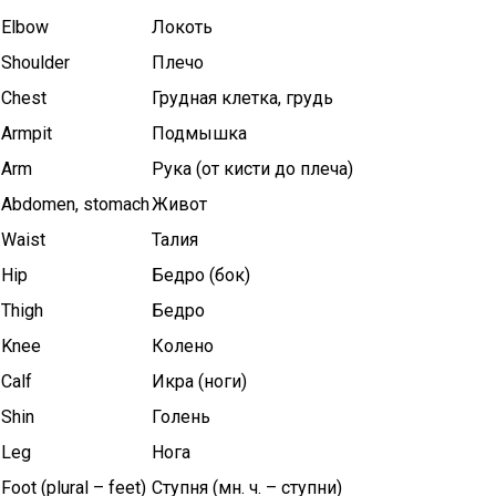
Elbow
Локоть
Shoulder
Плечо
Chest
Грудная клетка, грудь
Armpit
Подмышка
Arm
Рука (от кисти до плеча)
Abdomen, stomach
Живот
Waist
Талия
Hip
Бедро (бок)
Thigh
Бедро
Knee
Колено
Calf
Икра (ноги)
Shin
Голень
Leg
Нога
Foot (plural – feet)
Ступня (мн. ч. – ступни)