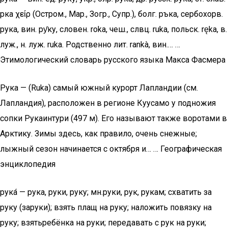
рѫка χείρ (Остром., Мар., Зогр., Супр.), болг. ръка, сербохорв.
рука, вин. ру̑ку, словен. roka, чеш., слвц. ruka, польск. ręka, в.
луж., н. луж. ruka. Родственно лит. rankà, вин.… …
Этимологический словарь русского языка Макса Фасмера
Рука — (Ruka) самый южный курорт Лапландии (см.
Лапландия), расположен в регионе Куусамо у подножия
сопки Рукаинтури (497 м). Его называют также воротами в
Арктику. Зимы здесь, как правило, очень снежные;
лыжный сезон начинается с октября и… … Географическая
энциклопедия
рука́ — рука, руки, руку; мн.руки, рук, рукам; схватить за
руку (заруки); взять плащ на руку; наложить повязку на
руку; взятьребёнка на руки; передавать с рук на руки;