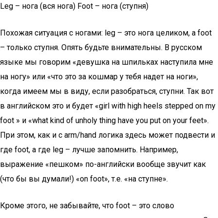
Leg – нога (вся нога) Foot – нога (ступня)
Похожая ситуация с ногами: leg – это нога целиком, а foot
– только ступня. Опять будьте внимательны. В русском
языке мы говорим «девушка на шпильках наступила мне
на ногу» или «что это за кошмар у тебя надет на ноги»,
когда имеем мы в виду, если разобраться, ступни. Так вот
в английском это и будет «girl with high heels stepped on my
foot » и «what kind of unholy thing have you put on your feet».
При этом, как и с arm/hand логика здесь может подвести и
где foot, а где leg – лучше запомнить. Например,
выражение «пешком» по-английски вообще звучит как
(что бы вы думали!) «on foot», т.е. «на ступне».
Кроме этого, не забывайте, что foot – это слово