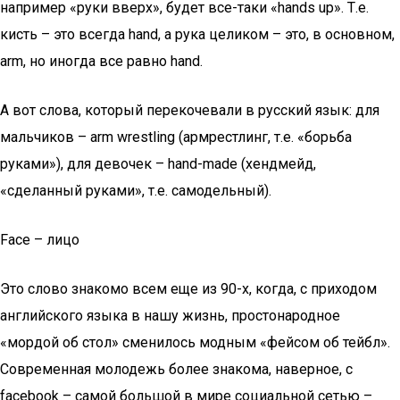
например «руки вверх», будет все-таки «hands up». Т.е.
кисть – это всегда hand, а рука целиком – это, в основном,
arm, но иногда все равно hand.
А вот слова, который перекочевали в русский язык: для
мальчиков – arm wrestling (армрестлинг, т.е. «борьба
руками»), для девочек – hand-made (хендмейд,
«сделанный руками», т.е. самодельный).
Face – лицо
Это слово знакомо всем еще из 90-х, когда, с приходом
английского языка в нашу жизнь, простонародное
«мордой об стол» сменилось модным «фейсом об тейбл».
Современная молодежь более знакома, наверное, с
facebook – самой большой в мире социальной сетью –