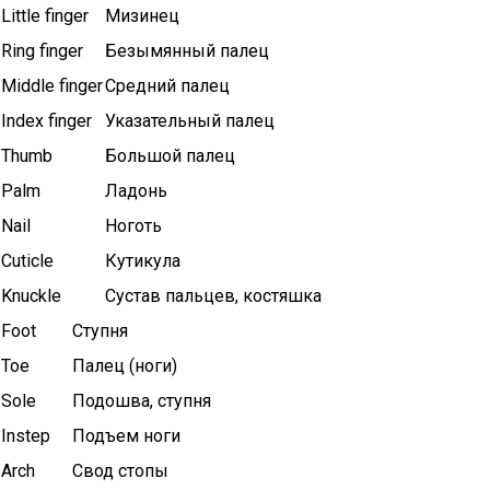
Little finger
Мизинец
Ring finger
Безымянный палец
Middle finger
Средний палец
Index finger
Указательный палец
Thumb
Большой палец
Palm
Ладонь
Nail
Ноготь
Cuticle
Кутикула
Knuckle
Сустав пальцев, костяшка
Foot
Ступня
Toe
Палец (ноги)
Sole
Подошва, ступня
Instep
Подъем ноги
Arch
Свод стопы