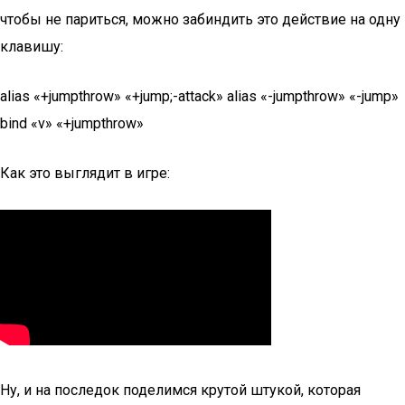
чтобы не париться, можно забиндить это действие на одну
клавишу:
alias «+jumpthrow» «+jump;-attack» alias «-jumpthrow» «-jump»
bind «v» «+jumpthrow»
Как это выглядит в игре:
Ну, и на последок поделимся крутой штукой, которая