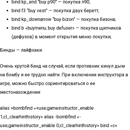
bind kp_end “buy p90″ — покупка п90;
bind f3 “buy vest” — покупка двух беретт;
bind kp_downarrow “buy bizon” — покупка бизона;
bind b «buymenu; buy defuser» — покупка щипчиков
(дефузов) в момент открытия меню покупки;
Бинды — лайфхаки:
Очень крутой бинд на случай, если противник кинул дым
на бомбу и ее трудно найти. При включении инструктора в
игре, можно быстро сориентироваться о ее
местонахождении:
alias +bombfind «+use;gameinstructor_enable
1;cl_clearhinthistory» alias -bombfind «-
use;gameinstructor_enable 0;cl_clearhinthistory» bind «c»