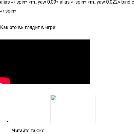
alias «+spin» «m_yaw 0.09» alias «-spin» «m_yaw 0.022» bind c
«+spin»
Как это выглядит в игре:
Читайте также: