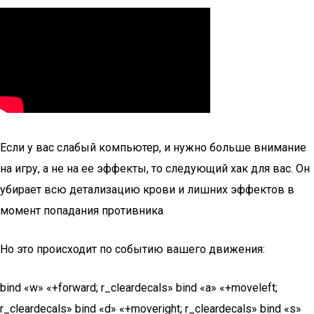
Если у вас слабый компьютер, и нужно больше внимание
на игру, а не на ее эффекты, то следующий хак для вас. Он
убирает всю детализацию крови и лишних эффектов в
момент попадания противника
Но это происходит по событию вашего движения:
bind «w» «+forward; r_cleardecals» bind «a» «+moveleft;
r_cleardecals» bind «d» «+moveright; r_cleardecals» bind «s»