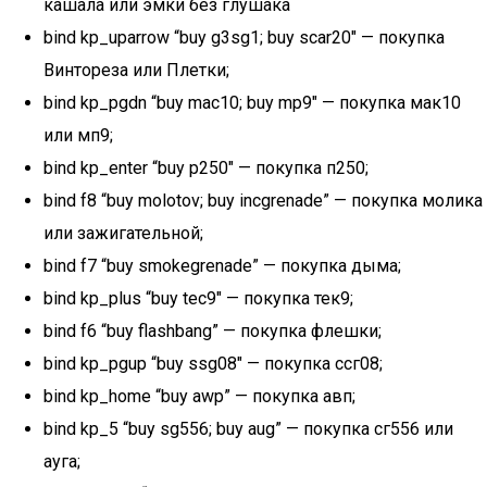
кашала или эмки без глушака
bind kp_uparrow “buy g3sg1; buy scar20″ — покупка
Винтореза или Плетки;
bind kp_pgdn “buy mac10; buy mp9″ — покупка мак10
или мп9;
bind kp_enter “buy p250″ — покупка п250;
bind f8 “buy molotov; buy incgrenade” — покупка молика
или зажигательной;
bind f7 “buy smokegrenade” — покупка дыма;
bind kp_plus “buy tec9″ — покупка тек9;
bind f6 “buy flashbang” — покупка флешки;
bind kp_pgup “buy ssg08″ — покупка ссг08;
bind kp_home “buy awp” — покупка авп;
bind kp_5 “buy sg556; buy aug” — покупка сг556 или
ауга;