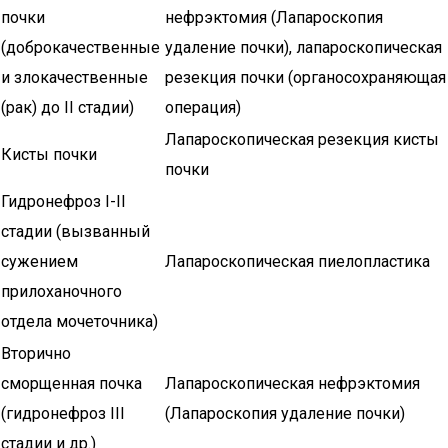
почки
нефрэктомия (Лапароскопия
(доброкачественные
удаление почки), лапароскопическая
и злокачественные
резекция почки (органосохраняющая
(рак) до II стадии)
операция)
Лапароскопическая резекция кисты
Кисты почки
почки
Гидронефроз I-II
стадии (вызванный
сужением
Лапароскопическая пиелопластика
прилоханочного
отдела мочеточника)
Вторично
сморщенная почка
Лапароскопическая нефрэктомия
(гидронефроз III
(Лапароскопия удаление почки)
стадии и др.)