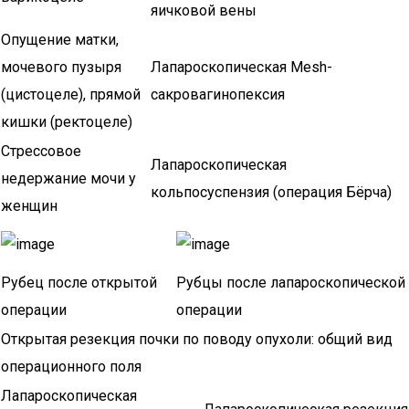
яичковой вены
Опущение матки,
мочевого пузыря
Лапароскопическая Mesh-
(цистоцеле), прямой
сакровагинопексия
кишки (ректоцеле)
Стрессовое
Лапароскопическая
недержание мочи у
кольпосуспензия (операция Бёрча)
женщин
Рубец после открытой
Рубцы после лапароскопической
операции
операции
Открытая резекция почки по поводу опухоли: общий вид
операционного поля
Лапароскопическая