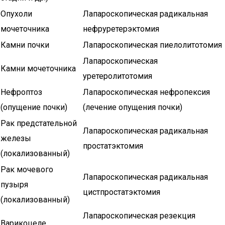
Опухоли
Лапароскопическая радикальная
мочеточника
нефруретерэктомия
Камни почки
Лапароскопическая пиелолитотомия
Лапароскопическая
Камни мочеточника
уретеролитотомия
Нефроптоз
Лапароскопическая нефропексия
(опущение почки)
(лечение опущения почки)
Рак предстательной
Лапароскопическая радикальная
железы
простатэктомия
(локализованный)
Рак мочевого
Лапароскопическая радикальная
пузыря
цистпростатэктомия
(локализованный)
Лапароскопическая резекция
Варикоцеле