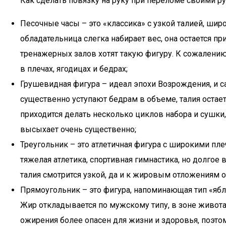
Как сделать повязку на руку при переломе своими р
Песочные часы – это «классика» с узкой талией, ши
обладательница слегка набирает вес, она остается п
тренажерных залов хотят такую фигуру. К сожалению,
в плечах, ягодицах и бедрах;
Грушевидная фигура – идеал эпохи Возрождения, и с
существенно уступают бедрам в объеме, талия остаетс
приходится делать несколько циклов набора и сушки,
высыхает очень существенно;
Треугольник – это атлетичная фигура с широкими пле
тяжелая атлетика, спортивная гимнастика, но долгое 
талия смотрится узкой, да и к жировым отложениям 
Прямоугольник – это фигура, напоминающая тип «ябло
Жир откладывается по мужскому типу, в зоне живота.
ожирения более опасен для жизни и здоровья, поэт