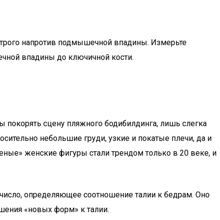
я строго напротив подмышечной впадины. Измерьте
шечной впадины до ключичной кости.
ы покорять сцену пляжного бодибилдинга, лишь слегка
сительно небольшие груди, узкие и покатые плечи, да и
шеные» женские фигуры стали трендом только в 20 веке, и
 число, определяющее соотношение талии к бедрам. Оно
ошения «новых форм» к талии.