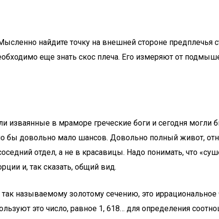
з. Мысленно найдите точку на внешней стороне предплечь
 необходимо еще знать скос плеча. Его измеряют от подмы
и изваянные в мраморе греческие боги и сегодня могли б
о бы довольно мало шансов. Довольно полный живот, отно
оседний отдел, а не в красавицы. Надо понимать, что «су
ции и, так сказать, общий вид.
я так называемому золотому сечению, это иррациональное
ользуют это число, равное 1, 618… для определения соотн