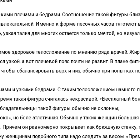
уками
рокими плечами и бедрами. Соотношение такой фигуры близ
ривлекательной. Именно к форме песочных часов тяготеют 
 узкая талия для многих остается только мечтой, но визу
амое здоровое телосложение по мнению ряда врачей. Жир 
я узкой, а вот плечевой пояс почти не развит. В плане фи
 чтобы сбалансировать верх и низ, обычно при попытках п
чами и узкими бедрами. С таким телосложением намного пр
время такая фигура считалась некрасивой. «Бесплатный бон
обладательницы такой фигуры обычно не склонны;
ко», но боле атлетичная. Обычно у таких женщин большая о
 Причем он равномерно покрывает как брюшную стенку, так
ому женщинам подобного типа надо следить за весом. «Пр