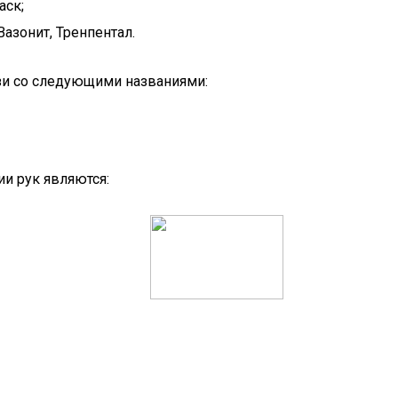
аск;
азонит, Тренпентал.
зи со следующими названиями:
и рук являются: