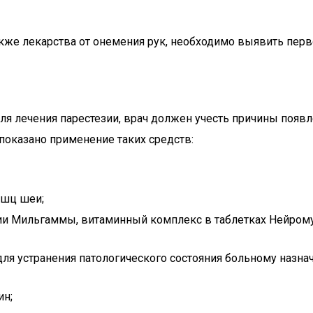
акже лекарства от онемения рук, необходимо выявить пер
 лечения парестезии, врач должен учесть причины появле
показано применение таких средств:
ышц шеи;
ии Мильгаммы, витаминный комплекс в таблетках Нейрому
ля устранения патологического состояния больному назна
ин;