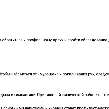
братиться к профильному врачу и пройти обследование дл
бы избавиться от «мурашек» и покалывания рук, следует 
тдыха и гимнастики. При тяжелой физической работе так
ия спиртными напитками и курения станет профилактическо