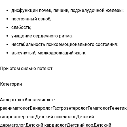
дисфункции почек, печени, поджелудочной железы;
постоянный озноб;
слабость;
учащение сердечного ритма;
нестабильность психоэмоционального состояния;
высунутый, мелкодрожащий язык.
При этом сильно потеют.
Категории
АллергологАнестезиолог-
реаниматологВенерологГастроэнтерологГематологГенети
гастроэнтерологДетский гинекологДетский
дерматологДетский кардиологДетский лорДетский