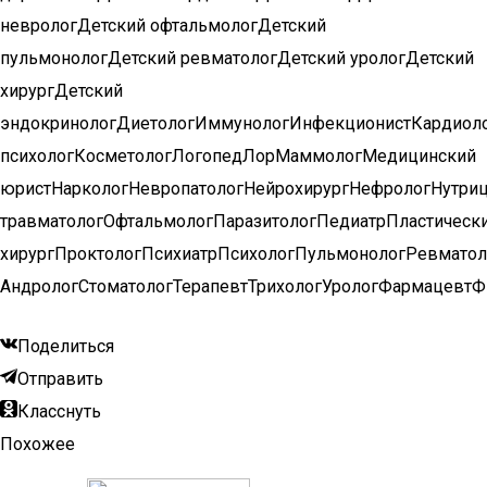
неврологДетский офтальмологДетский
пульмонологДетский ревматологДетский урологДетский
хирургДетский
эндокринологДиетологИммунологИнфекционистКардиол
психологКосметологЛогопедЛорМаммологМедицинский
юристНаркологНевропатологНейрохирургНефрологНутриц
травматологОфтальмологПаразитологПедиатрПластическ
хирургПроктологПсихиатрПсихологПульмонологРевматол
АндрологСтоматологТерапевтТрихологУрологФармацевтФ
Поделиться
Отправить
Класснуть
Похожее