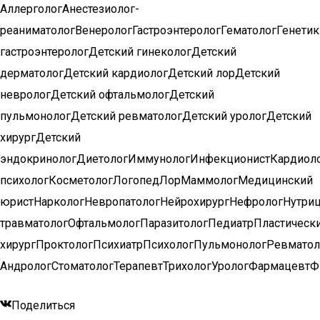
АллергологАнестезиолог-
реаниматологВенерологГастроэнтерологГематологГенети
гастроэнтерологДетский гинекологДетский
дерматологДетский кардиологДетский лорДетский
неврологДетский офтальмологДетский
пульмонологДетский ревматологДетский урологДетский
хирургДетский
эндокринологДиетологИммунологИнфекционистКардиол
психологКосметологЛогопедЛорМаммологМедицинский
юристНаркологНевропатологНейрохирургНефрологНутриц
травматологОфтальмологПаразитологПедиатрПластическ
хирургПроктологПсихиатрПсихологПульмонологРевматол
АндрологСтоматологТерапевтТрихологУрологФармацевтФ
Поделиться