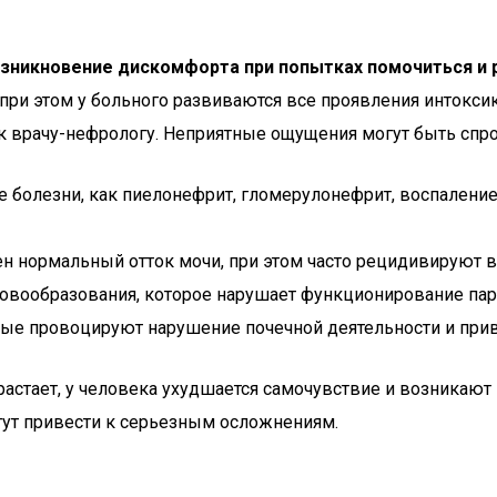
зникновение дискомфорта при попытках помочиться и р
ри этом у больного развиваются все проявления интоксик
я к врачу-нефрологу. Неприятные ощущения могут быть сп
ие болезни, как пиелонефрит, гломерулонефрит, воспален
н нормальный отток мочи, при этом часто рецидивируют в
овообразования, которое нарушает функционирование парн
рые провоцируют нарушение почечной деятельности и прив
растает, у человека ухудшается самочувствие и возника
огут привести к серьезным осложнениям.