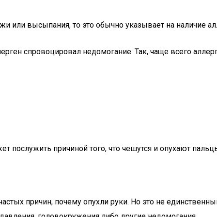
жи или высыпания, то это обычно указывает на наличие а
ерген спровоцировал недомогание. Так, чаще всего аллерги
т послужить причиной того, что чешутся и опухают пальцы
частых причин, почему опухли руки. Но это не единственн
 давления, головокружения либо другие недомогания.