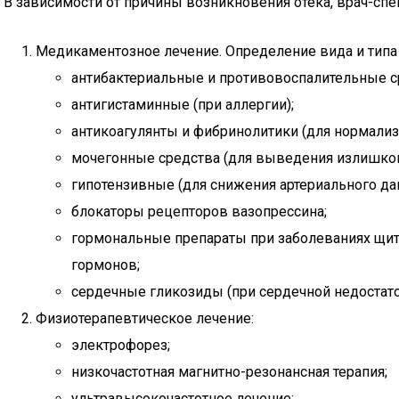
В зависимости от причины возникновения отека, врач-сп
Медикаментозное лечение. Определение вида и типа 
антибактериальные и противовоспалительные ср
антигистаминные (при аллергии);
антикоагулянты и фибринолитики (для нормализа
мочегонные средства (для выведения излишков 
гипотензивные (для снижения артериального дав
блокаторы рецепторов вазопрессина;
гормональные препараты при заболеваниях щит
гормонов;
сердечные гликозиды (при сердечной недостато
Физиотерапевтическое лечение:
электрофорез;
низкочастотная магнитно-резонансная терапия;
ультравысокочастотное лечение;