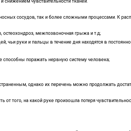
и снижением чувствительности тканей.
осных сосудов, так и более сложными процессами. К рас
, остеохондроз, межпозвоночная грыжа и т.д;
й, чьи руки и пальцы в течение дня находятся в постоянн
ые способны поражать нервную систему человека;
траненным, однако их перечень можно продолжать достат
 от того, на какой руке произошла потеря чувствительнос