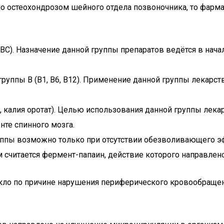
но остеохондрозом шейного отдела позвоночника, то фарма
). Назначение данной группы препаратов ведётся в началь
руппы B (B1, B6, B12). Применение данной группы лекарс
 калия оротат). Целью использования данной группы лека
те спинного мозга.
уппы возможно только при отсутствии обезволивающего э
читается фермент-папаин, действие которого направлен
никло по причине нарушения периферического кровообраще