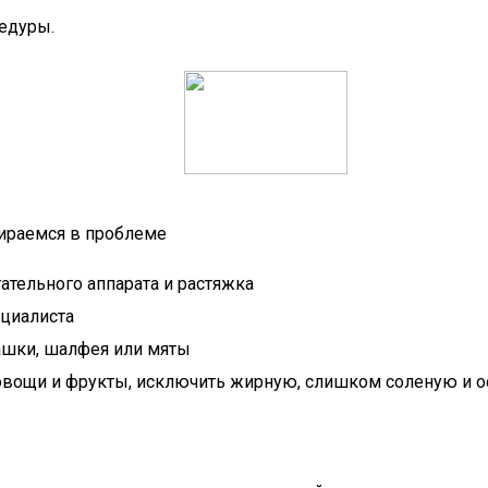
едуры.
бираемся в проблеме
тельного аппарата и растяжка
ециалиста
ашки, шалфея или мяты
 овощи и фрукты, исключить жирную, слишком соленую и о