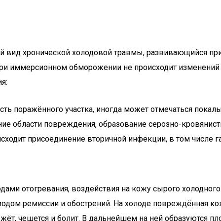
 вид хронической холодовой травмы, развивающийся при
При иммерсионном обморожении не происходит изменений
я:
ость поражённого участка, иногда может отмечаться покал
ение области повреждения, образование серозно-кровянис
оисходит присоединение вторичной инфекции, в том числе г
иодами отогревания, воздействия на кожу сырого холодног
иодом ремиссии и обострений. На холоде повреждённая к
 жжёт, чешется и болит. В дальнейшем на ней образуются 