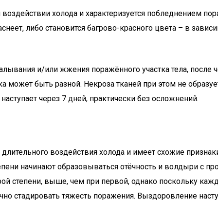
 воздействии холода и характеризуется побледнением по
раснеет, либо становится багрово-красного цвета – в зави
лывания и/или жжения поражённого участка тела, после ч
 может быть разной. Некроза тканей при этом не образуе
наступает через 7 дней, практически без осложнений.
 длительного воздействия холода и имеет схожие признаки
степени начинают образовываться отёчность и волдыри с п
рой степени, выше, чем при первой, однако поскольку каж
чно стадировать тяжесть поражения. Выздоровление насту