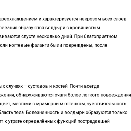
ереохлаждением и характеризуется некрозом всех слоёв
огревания образуются волдыри с кровянистым
иваются спустя несколько дней. При благоприятном
 Если ногтевые фаланги были повреждены, после
х случаях – суставов и костей. Почти всегда
ожения, обнаруживаются очаги более легкого повреждения
й цвет, местами с мраморным оттенком, чувствительность
бласть тела. Болезненность и волдыри образуются только
дит к утрате определённых функций пострадавшей