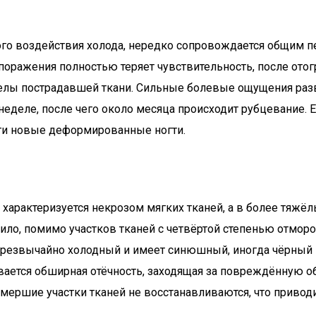
ого воздействия холода, нередко сопровождается общим п
 поражения полностью теряет чувствительность, после от
елы пострадавшей ткани. Сильные болевые ощущения разв
 неделе, после чего около месяца происходит рубцевание.
сти новые деформированные ногти.
характеризуется некрозом мягких тканей, а в более тяжёлы
ло, помимо участков тканей с четвёртой степенью отмор
упь чрезвычайно холодный и имеет синюшный, иногда чёрны
ивается обширная отёчность, заходящая за повреждённую о
Отмершие участки тканей не восстанавливаются, что приво