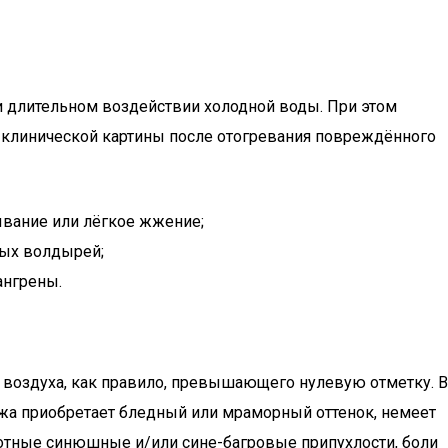
 длительном воздействии холодной воды. При этом
 клинической картины после отогревания повреждённого
ывание или лёгкое жжение;
тых волдырей;
ангрены.
о воздуха, как правило, превышающего нулевую отметку. В
ожа приобретает бледный или мраморный оттенок, немеет
плотные синюшные и/или сине-багровые припухлости, боли