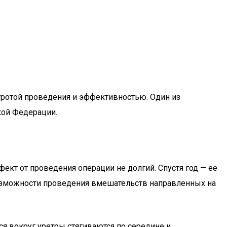
тротой проведения и эффективностью. Один из
кой Федерации.
кт от проведения операции не долгий. Спустя год — ее
евозможности проведения вмешательств направленных на
тся вокруг уретры стягиваются по середине и