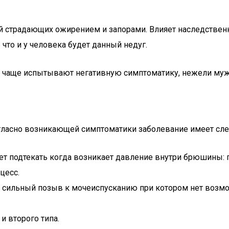
ей страдающих ожирением и запорами. Влияет наследстве
что и у человека будет данный недуг.
е чаще испытывают негативную симптоматику, нежели му
гласно возникающей симптоматики заболевание имеет сл
ает подтекать когда возникает давление внутри брюшины: п
цесс.
сильный позыв к мочеиспусканию при котором нет возможн
и второго типа.