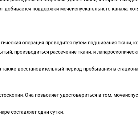
 добивается поддержки мочеиспускательного канала, хотя
ческая операция проводится путем подшивания ткани, кот
тый, производиться рассечение ткани, и лапароскопическ
 а также восстановительный период пребывания в стацион
оскопии. Она позволяет удостовериться в том, мочеиспус
аре составляет одни сутки.