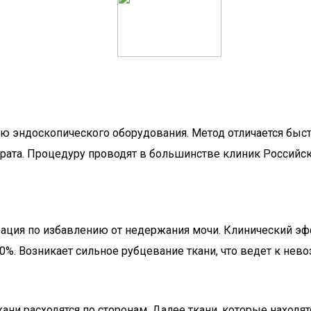
ю эндоскопического оборудования. Метод отличается быс
рата. Процедуру проводят в большинстве клиник Российс
ция по избавлению от недержания мочи. Клинический эффе
 20%. Возникает сильное рубцевание ткани, что ведет к н
кани расходятся по сторонам. Далее ткани, которые находя