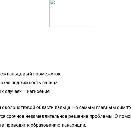
 межпальцевый промежуток.
лохая подвижность пальца.
 случаях – нагноение.
и околоногтевой области пальца. Но самым главным симпто
ется срочное незамедлительное решение проблемы. О помо
ые приводят к образованию панариции: