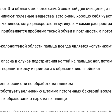
ка. Эта область является самой сложной для очищения, а п
оникают полезные вещества, зато очень хорошо себя чувс
аникюр, когда раскровлена кутикула – самая распростра
ще прибавляется проблема тесной обуви и потливости, а пот
околоногтевой области пальца всегда является «спутником
опасна в случае подстригания ногтей на пальцах ног, пото
т поранить кожу и привести к образованию гнойника.
енно, если они не обработаны тальком.
пособствует увеличению штамма патогенных бактерий возле 
 к образованию нарыва на пальце.