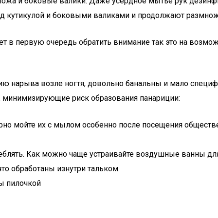
го ложа и боковые валики. Даже усердное мытье рук дези
 под кутикулой и боковыми валиками и продолжают размно
следует в первую очередь обратить внимание так это на во
нию нарыва возле ногтя, довольно банальны и мало специ
 минимизирующие риск образования панариции:
лярно мойте их с мылом особенно после посещения обществ
треблять. Как можно чаще устраивайте воздушные ванны для
 что обработаны изнутри тальком.
лы пилочкой