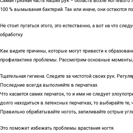
Самая грязная часть наших рук – область возле ногтево
100 % вымывания бактерий. Так или иначе, они остаются
Не стоит пугаться этого, это естественно, а вот на что 
обработку
Как видите причины, которые могут привести к образова
профилактике проблемы. Рассмотрим основные моменты,
Тщательная гигиена. Следите за чистотой своих рук. Регу
Последние всегда выполняйте в перчатках.
Что касается самих перчаток, то и ими не следует злоупо
долго находиться в латексных перчатках, то выбирайте те,
Правильно обрабатывайте ноготь, запиливайте острые уг
Это поможет избежать проблемы врастания ногтя.