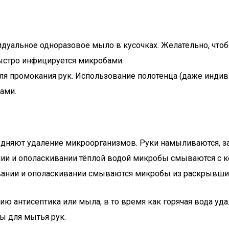
уальное одноразовое мыло в кусочках. Желательно, чтоб
стро инфицируется микробами.
 промокания рук. Использование полотенца (даже индивиду
ами.
рудняют удаление микроорганизмов. Руки намыливаются, з
ании и ополаскивании тёплой водой микробы смываются с 
ании и ополаскивании смываются микробы из раскрывших
ю антисептика или мыла, в то время как горячая вода уда
ы для мытья рук.