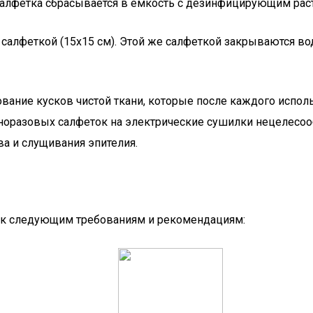
алфетка сбрасывается в ёмкость с дезинфицирующим рас
 салфеткой (15х15 см). Этой же салфеткой закрываются в
вание кусков чистой ткани, которые после каждого испо
разовых салфеток на электрические сушилки нецелесообраз
а и слущивания эпителия.
и к следующим требованиям и рекомендациям: