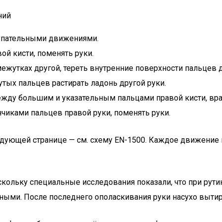
ний
тупательными движениями.
й кисти, поменять руки.
жутках другой, тереть внутренние поверхности пальцев 
утых пальцев растирать ладонь другой руки.
жду большим и указательным пальцами правой кисти, вращ
чиками пальцев правой руки, поменять руки.
щей странице — см. схему EN-1500. Каждое движение пов
скольку специальные исследования показали, что при рут
нными. После последнего ополаскивания руки насухо вытир