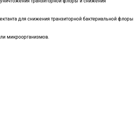
я уничтожения транзиторной флоры и снижения
фектанта для снижения транзиторной бактериальной флоры
или микроорганизмов.