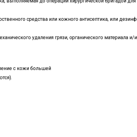
ка, выполняемая до операции хирургической бригадой дл
рственного средства или кожного антисептика, или дезин
ханического удаления грязи, органического материала и/
ление с кожи большей
тся).