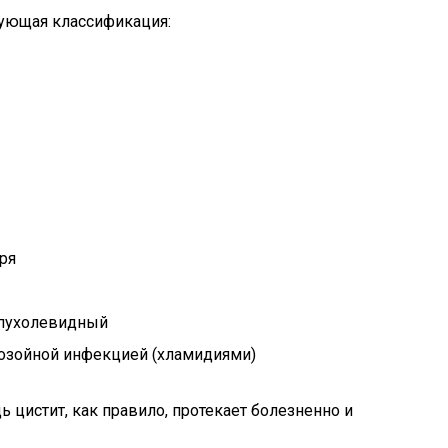
дующая классификация:
ря
опухолевидный
тозойной инфекцией (хламидиями)
ь цистит, как правило, протекает болезненно и