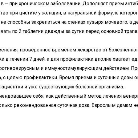
в – при хроническом заболевании. Дополняет прием анти
тво при цистите у женщин, в натуральной формуле которо
е способны закрепиться на стенках пузыря мочевого, а д
ть по 2 таблетки дважды за сутки перед основной трапе
менения, проверенное временем лекарство от болезненно
и в течении 7 дней, а для профилактики вполне хватает е
 противовирусным и иммуностимулирующим действием. Пре
, с целью профилактики. Время приема и суточные дозы о
 пациентки и уже существующих болезней организма.
омендовавшее себя, как действенный метод лечения венер
только рекомендованная суточная доза. Взрослым дамам не