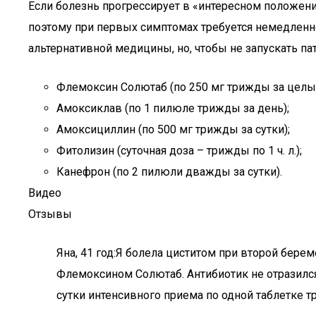
Если болезнь прогрессирует в «интересном положени
поэтому при первых симптомах требуется немедленно
альтернативной медицины, но, чтобы не запускать па
Флемоксин Солютаб (по 250 мг трижды за целый
Амоксиклав (по 1 пилюле трижды за день);
Амоксициллин (по 500 мг трижды за сутки);
Фитолизин (суточная доза – трижды по 1 ч. л.);
Канефрон (по 2 пилюли дважды за сутки).
Видео
Отзывы
Яна, 41 год:­Я болела циститом при второй бер
Флемоксином Солютаб. Антибиотик не отразился
сутки интенсивного приема по одной таблетке т