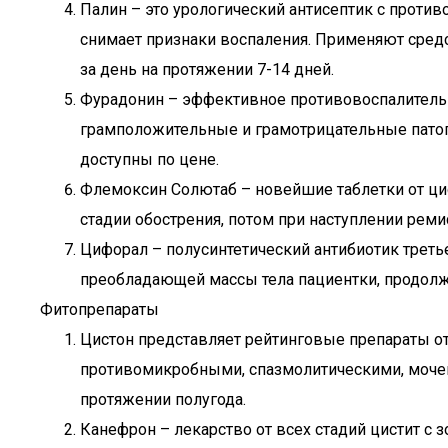
Палин – это урологический антисептик с проти
снимает признаки воспаления. Применяют сред
за день на протяжении 7-14 дней.
Фурадонин – эффективное противовоспалительн
грамположительные и грамотрицательные патог
доступны по цене.
Флемоксин Солютаб – новейшие таблетки от цис
стадии обострения, потом при наступлении ремис
Цифорал – полусинтетический антибиотик третье
преобладающей массы тела пациентки, продолжи
Фитопрепараты
Цистон представляет рейтинговые препараты от
противомикробными, спазмолитическими, мочег
протяжении полугода.
Канефрон – лекарство от всех стадий цистит с