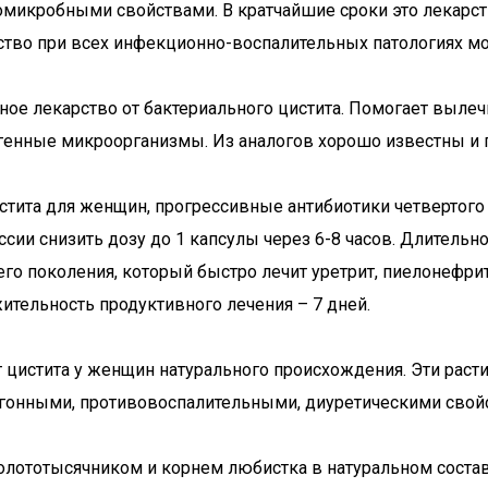
вомикробными свойствами. В кратчайшие сроки это лекарст
ство при всех инфекционно-воспалительных патологиях м
ое лекарство от бактериального цистита. Помогает вылеч
енные микроорганизмы. Из аналогов хорошо известны и п
тита для женщин, прогрессивные антибиотики четвертого 
сии снизить дозу до 1 капсулы через 6-8 часов. Длительно
го поколения, который быстро лечит уретрит, пиелонефрит 
тельность продуктивного лечения – 7 дней.
 цистита у женщин натурального происхождения. Эти раст
онными, противовоспалительными, диуретическими свойст
 золототысячником и корнем любистка в натуральном соста