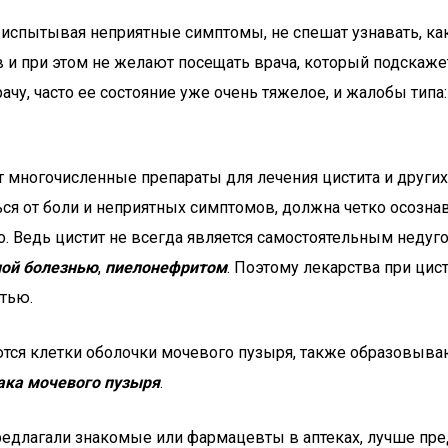
испытывая неприятные симптомы, не спешат узнавать, каки
 и при этом не желают посещать врача, который подскажет
чу, часто ее состояние уже очень тяжелое, и жалобы типа:
 многочисленные препараты для лечения цистита и други
ся от боли и неприятных симптомов, должна четко осознава
. Ведь цистит не всегда является самостоятельным недуг
ой болезнью
,
пиелонефритом
. Поэтому лекарства при ци
стью.
ся клетки оболочки мочевого пузыря, также образовываю
ака мочевого пузыря
.
редлагали знакомые или фармацевты в аптеках, лучше пре