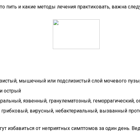
что пить и какие методы лечения практиковать, важна сле
зистый, мышечный или подслизистый слой мочевого пузы
и острый
аральный, язвенный, гранулематозный, геморрагический, 
 грибковый, вирусный, небактериальный, вызванный про
огут избавиться от неприятных симптомов за один день. Вед