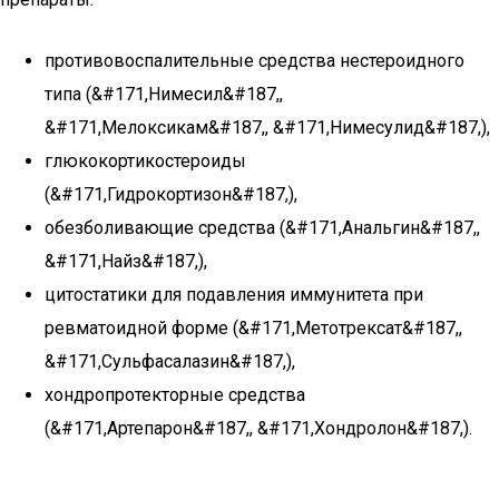
противовоспалительные средства нестероидного
типа (&#171,Нимесил&#187,,
&#171,Мелоксикам&#187,, &#171,Нимесулид&#187,),
глюкокортикостероиды
(&#171,Гидрокортизон&#187,),
обезболивающие средства (&#171,Анальгин&#187,,
&#171,Найз&#187,),
цитостатики для подавления иммунитета при
ревматоидной форме (&#171,Метотрексат&#187,,
&#171,Сульфасалазин&#187,),
хондропротекторные средства
(&#171,Артепарон&#187,, &#171,Хондролон&#187,).