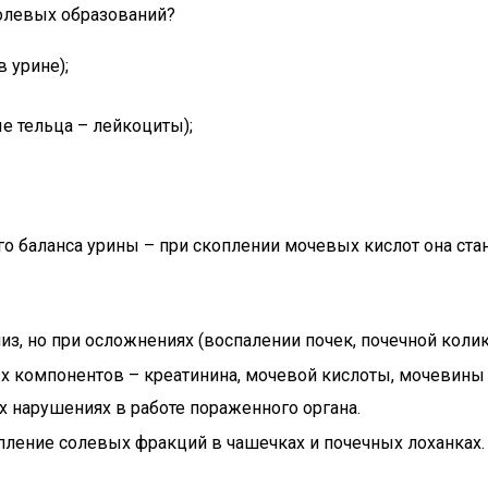
солевых образований?
 урине);
е тельца – лейкоциты);
 баланса урины – при скоплении мочевых кислот она ста
из, но при осложнениях (воспалении почек, почечной кол
 компонентов – креатинина, мочевой кислоты, мочевины и д
ых нарушениях в работе пораженного органа.
пление солевых фракций в чашечках и почечных лоханках.