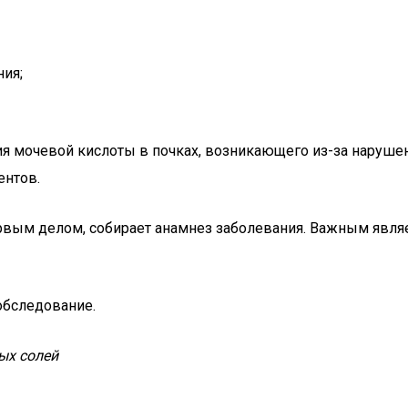
ния;
я мочевой кислоты в почках, возникающего из-за нарушен
ентов.
 первым делом, собирает анамнез заболевания. Важным яв
обследование.
ых солей