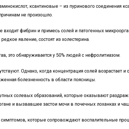
минокислот, ксантиновые – из пуринового соединения кс
 причинам не произошло.
ые входит фибрин и примесь солей и патогенных микроор
редкое явление, состоят из холестерина.
в, это обнаруживается у 50% людей с нефролитиазом.
утствуют. Однако, когда концентрация солей возрастает и
женная болезненность в области поясницы.
упных солевых образований, которые оказывают раздраж
гане и вызвавшее застои мочи в почечных лоханках и чаш
 симптомов, которые сопровождают воспалительные проц