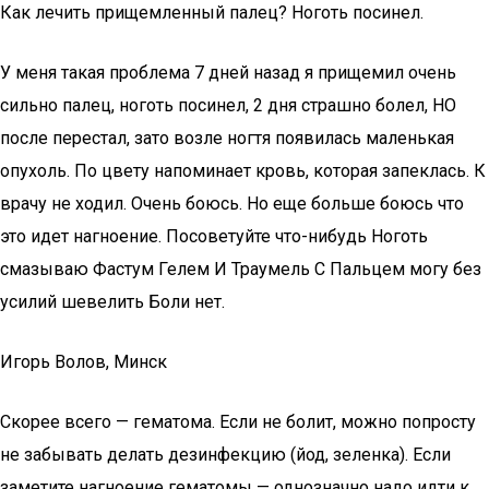
Как лечить прищемленный палец? Ноготь посинел.
У меня такая проблема 7 дней назад я прищемил очень
сильно палец, ноготь посинел, 2 дня страшно болел, НО
после перестал, зато возле ногтя появилась маленькая
опухоль. По цвету напоминает кровь, которая запеклась. К
врачу не ходил. Очень боюсь. Но еще больше боюсь что
это идет нагноение. Посоветуйте что-нибудь Ноготь
смазываю Фастум Гелем И Траумель С Пальцем могу без
усилий шевелить Боли нет.
Игорь Волов, Минск
Скорее всего — гематома. Если не болит, можно попросту
не забывать делать дезинфекцию (йод, зеленка). Если
заметите нагноение гематомы — однозначно надо идти к