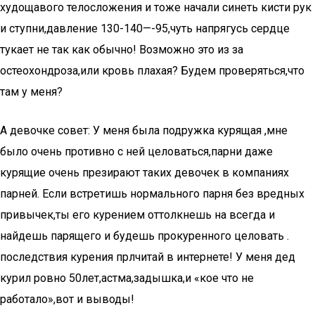
худощавого телосложения и тоже начали синеть кисти рук
и ступни,давление 130-140—-95,чуть напрягусь сердце
тукает не так как обычно! Возможно это из за
остеохондроза,или кровь плахая? Будем проверяться,что
там у меня?
А девочке совет: У меня была подружка курящая ,мне
было очень противно с ней целоваться,парни даже
курящие очень презирают таких девочек в компаниях
парней. Если встретишь нормального парня без вредных
привычек,ты его курением оттолкнешь на всегда и
найдешь парящего и будешь прокуренного целовать .
последствия курения прлчитай в интернете! У меня дед
курил ровно 50лет,астма,задышка,и «кое что не
работало»,вот и выводы!