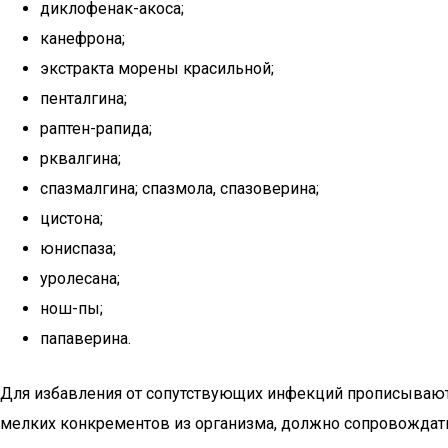
диклофенак-акоса;
канефрона;
экстракта морены красильной;
пенталгина;
раптен-рапида;
рквалгина;
спазмалгина; спазмола, спазоверина;
цистона;
юниспаза;
уролесана;
нош-пы;
папаверина.
Для избавления от сопутствующих инфекций прописываю
мелких конкрементов из организма, должно сопровождат