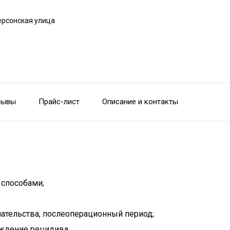
ерсонская улица
зывы
Прайс-лист
Описание и контакты
способами;
шательства, послеоперационный период;
ждение рецидива.