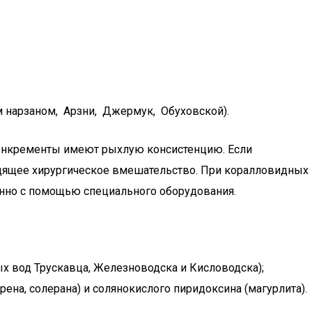
 нарзаном, Арзни, Джермук, Обуховской).
конкременты имеют рыхлую консистенцию. Если
дящее хирургическое вмешательство. При коралловидных
онно с помощью специального оборудования.
х вод Трускавца, Железноводска и Кисловодска);
ена, солерана) и солянокислого пиридоксина (магурлита).