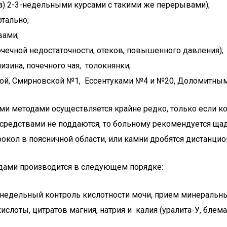
на) 2-3-недельными курсами с такими же перерывами);
тально;
вами;
очечной недостаточности, отеков, повышенного давления);
изина, почечного чая, толокнянки;
й, Смирновской №1, Ессентуками №4 и №20, Доломитным
и методами осуществляется крайне редко, только если 
редствами не поддаются, то больному рекомендуется ща
окол в поясничной области, или камни дробятся дистанци
дами производится в следующем порядке:
(недельный контроль кислотности мочи, прием минеральны
лоты, цитратов магния, натрия и калия (уралита-У, блемар