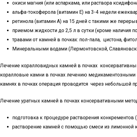
окиси магния (или аспаркама, или раствора ксидифо
альфа-токоферола (витамин Е) на 3-4 недели ежеквар
ретинола (витамин А) на 15 дней с такими же переры
приемом жидкости до 2,5 л в сутки (кроме наличия п
травами от камней в почках: пол-пала, цистона, фитол
Минеральными водами (Лермонтовской, Славяновско
Лечение коралловидных камней в почках консервативным
коралловые камни в почках лечению медикаментозными с
камнях в почках операция проводится через небольшой пр
Лечение уратных камней в почках консервативными мето
подготовка к процедуре растворения конкрементов 
растворение камней с помощью смеси из лимонной кис