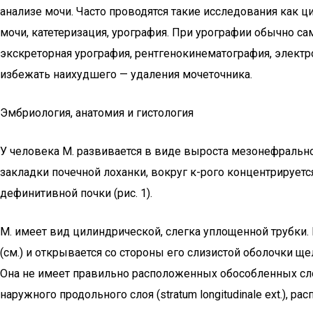
анализе мочи. Часто проводятся такие исследования как 
мочи, катетеризация, урография. При урографии обычно с
экскреторная урография, рентгенокинематография, элект
избежать наихудшего — удаления мочеточника.
Эмбриология, анатомия и гистология
У человека М. развивается в виде выроста мезонефрально
закладки почечной лоханки, вокруг к-рого концентрирует
дефинитивной почки (рис. 1).
М. имеет вид цилиндрической, слегка уплощенной трубки.
(см.) и открывается со стороны его слизистой оболочки ще
Она не имеет правильно расположенных обособленных слоев:
наружного продольного слоя (stratum longitudinale ext.)