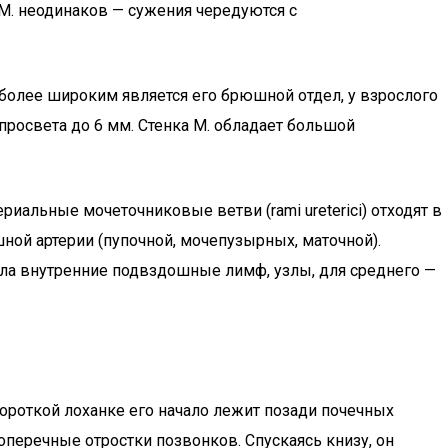
е М. неодинаков — сужения чередуются с
аиболее широким является его брюшной отдел, у взрослого
росвета до 6 мм. Стенка М. обладает большой
иальные мочеточниковые ветви (rami ureterici) отходят в
ной артерии (пупочной, мочепузырных, маточной).
ела внутренние подвздошные лимф, узлы, для среднего —
короткой лоханке его начало лежит позади почечных
перечные отростки позвонков. Спускаясь книзу, он