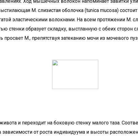
авлениях. Ход мышечных волокон напоминает завитки ули
 Выстилающая М. слизистая оболочка (tunica mucosa) состои
огатой эластическими волокнами. На всем протяжении М. с
тью стенки образует складку, выстланную с обеих сторон 
просвет М., препятствуя затеканию мочи из мочевого пуз
живота и переходит на боковую стенку малого таза. Соотв
в зависимости от роста индивидуума и высоты расположения