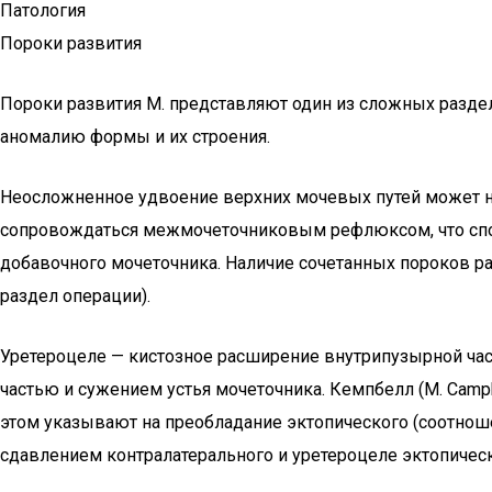
Патология
Пороки развития
Пороки развития М. представляют один из сложных раздело
аномалию формы и их строения.
Неосложненное удвоение верхних мочевых путей может не 
сопровождаться межмочеточниковым рефлюксом, что спосо
добавочного мочеточника. Наличие сочетанных пороков р
раздел операции).
Уретероцеле — кистозное расширение внутрипузырной час
частью и сужением устья мочеточника. Кемпбелл (M. Campbell
этом указывают на преобладание эктопического (соотношени
сдавлением контралатерального и уретероцеле эктопичес