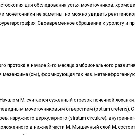
цистоскопия для обследования устья мочеточников, хромо
ами мочеточники не заметны, но можно увидеть рентгеноко
роуретерография. Своевременное обращение к урологу и 
го протока в начале 2-го месяца эмбрионального развити
ся мезенхима (см.), формирующая так наз. метанефрогенну
 Началом М. считается суженный отрезок почечной лоханки
левидным мочеточниковым отверстием (ostium ureteris). Ст
 наружного циркулярного (stratum circulare), внутреннего 
, расположенного в нижней части М. Мышечный слой М. сос