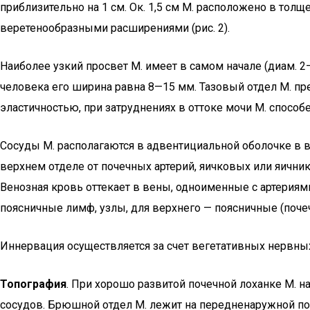
приблизительно на 1 см. Ок. 1,5 см М. расположено в толще
веретенообразными расширениями (рис. 2).
Наиболее узкий просвет М. имеет в самом начале (диам. 2
человека его ширина равна 8—15 мм. Тазовый отдел М. пр
эластичностью, при затруднениях в оттоке мочи М. способе
Сосуды М. располагаются в адвентициальной оболочке в ви
верхнем отделе от почечных артерий, яичковых или яични
Венозная кровь оттекает в вены, одноименные с артерия
поясничные лимф, узлы, для верхнего — поясничные (поче
Иннервация осуществляется за счет вегетативных нервных
Топография
. При хорошо развитой почечной лоханке М. н
сосудов. Брюшной отдел М. лежит на передненаружной по