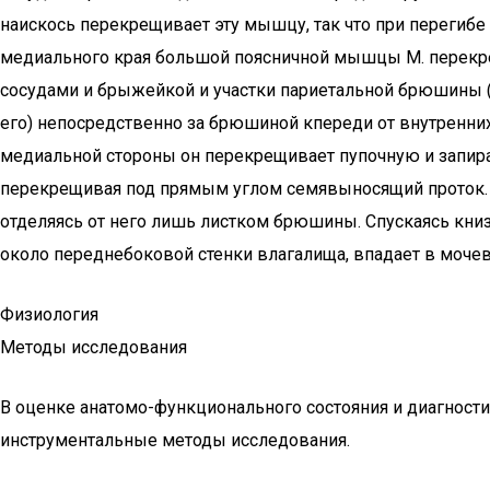
наискось перекрещивает эту мышцу, так что при перегиб
медиального края большой поясничной мышцы М. перекре
сосудами и брыжейкой и участки париетальной брюшины (ри
его) непосредственно за брюшиной кпереди от внутренних 
медиальной стороны он перекрещивает пупочную и запират
перекрещивая под прямым углом семявыносящий проток. У
отделяясь от него лишь листком брюшины. Спускаясь книзу,
около переднебоковой стенки влагалища, впадает в моче
Физиология
Методы исследования
В оценке анатомо-функционального состояния и диагностик
инструментальные методы исследования.