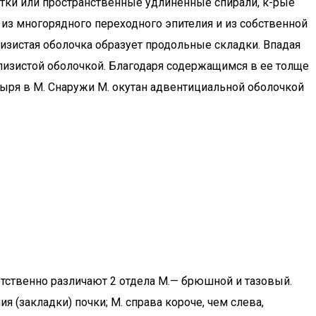
тки или пространственные удлиненные спирали, к-рые
т из многорядного переходного эпителия и из собственной
лизистая оболочка образует продольные складки. Впадая
слизистой оболочкой. Благодаря содержащимся в ее толще
ыря в М. Снаружи М. окутан адвентициальной оболочкой
етственно различают 2 отдела М.— брюшной и тазовый.
 (закладки) почки; М. справа короче, чем слева,