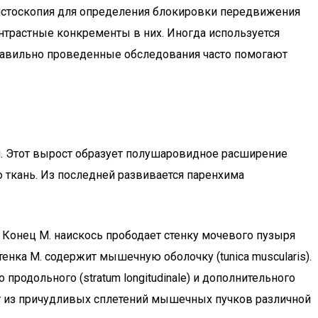
цистоскопия для определения блокировки передвижения
нтрастные конкременты в них. Иногда используется
правильно проведенные обследования часто помогают
я. Этот вырост образует полушаровидное расширение
ю ткань. Из последней развивается паренхима
. Конец М. наискось прободает стенку мочевого пузыря
енка М. содержит мышечную оболочку (tunica muscularis).
продольного (stratum longitudinale) и дополнительного
тоит из причудливых сплетений мышечных пучков различной