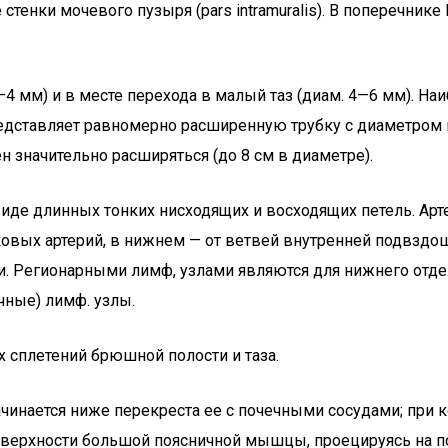
 стенки мочевого пузыря (pars intramuralis). В поперечник
—4 мм) и в месте перехода в малый таз (диам. 4—6 мм). Н
едставляет равномерно расширенную трубку с диаметром п
н значительно расширяться (до 8 см в диаметре).
де длинных тонких нисходящих и восходящих петель. Артер
ковых артерий, в нижнем — от ветвей внутренней подвздош
ми. Регионарными лимф, узлами являются для нижнего отд
чные) лимф. узлы.
 сплетений брюшной полости и таза.
ачинается ниже перекреста ее с почечными сосудами; при 
верхности большой поясничной мышцы, проецируясь на по