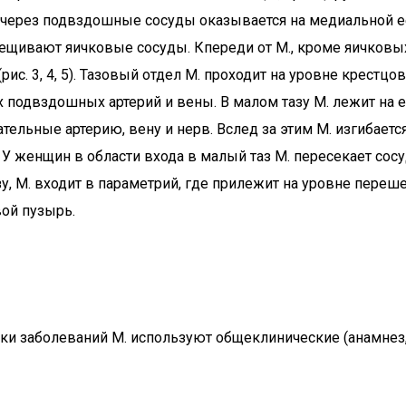
е через подвздошные сосуды оказывается на медиальной 
щивают яичковые сосуды. Кпереди от М., кроме яичковых
с. 3, 4, 5). Тазовый отдел М. проходит на уровне крестц
подвздошных артерий и вены. В малом тазу М. лежит на ег
ельные артерию, вену и нерв. Вслед за этим М. изгибаетс
 женщин в области входа в малый таз М. пересекает сосу
 М. входит в параметрий, где прилежит на уровне перешейк
вой пузырь.
и заболеваний М. используют общеклинические (анамнез, о