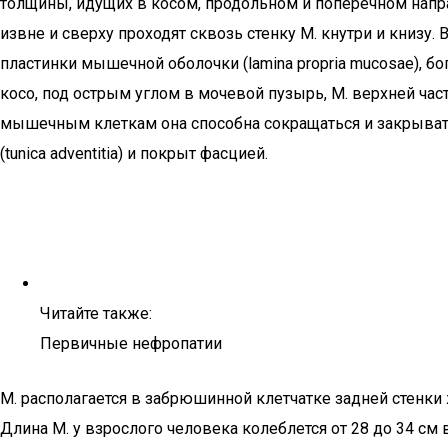
толщины, идущих в косом, продольном и поперечном напр
извне и сверху проходят сквозь стенку М. кнутри и книзу.
пластинки мышечной оболочки (lamina propria mucosae), б
косо, под острым углом в мочевой пузырь, М. верхней час
мышечным клеткам она способна сокращаться и закрывать 
(tunica adventitia) и покрыт фасцией.
Читайте также:
Первичные нефропатии
М. располагается в забрюшинной клетчатке задней стенки 
Длина М. у взрослого человека колеблется от 28 до 34 см 