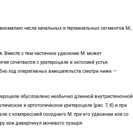
т аномалию числа начальных и терминальных сегментов М.,
. Вместе с тем частичное удвоение М. может
ия сочетаются с уретероцеле и эктопией устья
обно ход оперативных вмешательств смотри ниже —
етероцеле обусловлено необычно длинной внутристеночной
опическое и ортотопическое уретероцеле (рис. 7, б) и при
целе с компрессией соседнего М. при его удвоении или со
ру или дивертикул мочевого пузыря.