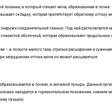
 лоханки, в который стекает моча, образованная в почке. 
ывает складку, которая препятствует обратному оттоку моч
я снаружи соединительной тканью. Под ней располагаетс
слизистой оболочкой, которая образовывает продольные с
ая – в полости малого таза, отрезки расширения и сужени
При затруднении оттока мочи он может расширяться.
образовывается в почках, в мочевой пузырь. Данный орга
еловек находится в горизонтальном положении, сначала мо
вому пузырю.