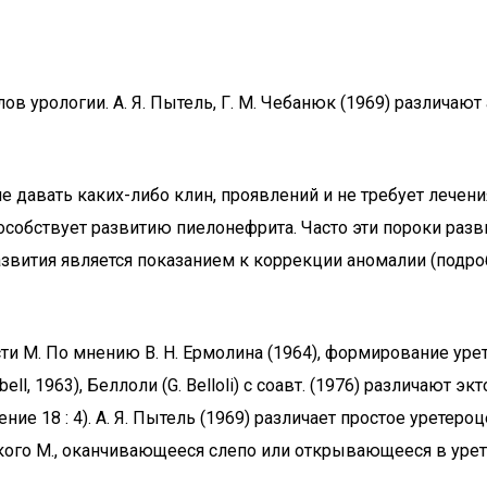
в урологии. А. Я. Пытель, Г. М. Чебанюк (1969) различаю
давать каких-либо клин, проявлений и не требует лечения
бствует развитию пиелонефрита. Часто эти пороки развит
азвития является показанием к коррекции аномалии (подр
ти М. По мнению В. Н. Ермолина (1964), формирование ур
, 1963), Беллоли (G. Belloli) с соавт. (1976) различают экт
е 18 : 4). А. Я. Пытель (1969) различает простое уретеро
кого М., оканчивающееся слепо или открывающееся в урет