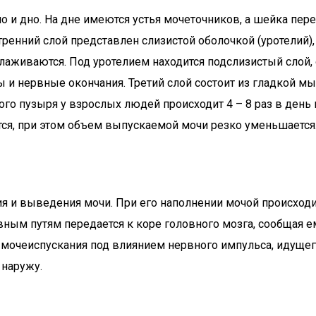
 и дно. На дне имеются устья мочеточников, а шейка пере
тренний слой представлен слизистой оболочкой (уротелий
лаживаются. Под уротелием находится подслизистый слой
и нервные окончания. Третий слой состоит из гладкой м
о пузыря у взрослых людей происходит 4 – 8 раз в день 
ся, при этом объем выпускаемой мочи резко уменьшается
 и выведения мочи. При его наполнении мочой происход
ным путям передается к коре головного мозга, сообщая е
нт мочеиспускания под влиянием нервного импульса, идуще
 наружу.