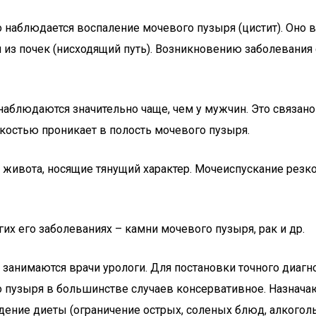
 наблюдается воспаление мочевого пузыря (цистит). Оно 
ли из почек (нисходящий путь). Возникновению заболевани
аблюдаются значительно чаще, чем у мужчин. Это связано
костью проникает в полость мочевого пузыря.
живота, носящие тянущий характер. Мочеиспускание резко
гих его заболеваниях – камни мочевого пузыря, рак и др.
анимаются врачи урологи. Для постановки точного диагно
го пузыря в большинстве случаев консервативное. Назнача
ние диеты (ограничение острых, соленых блюд, алкоголь