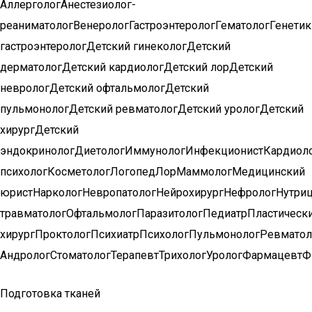
АллергологАнестезиолог-
реаниматологВенерологГастроэнтерологГематологГенети
гастроэнтерологДетский гинекологДетский
дерматологДетский кардиологДетский лорДетский
неврологДетский офтальмологДетский
пульмонологДетский ревматологДетский урологДетский
хирургДетский
эндокринологДиетологИммунологИнфекционистКардиол
психологКосметологЛогопедЛорМаммологМедицинский
юристНаркологНевропатологНейрохирургНефрологНутриц
травматологОфтальмологПаразитологПедиатрПластическ
хирургПроктологПсихиатрПсихологПульмонологРевматол
АндрологСтоматологТерапевтТрихологУрологФармацевтФ
Подготовка тканей