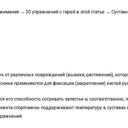
тжимания → 20 упражнений с гирей в этой статье → Сустав
рук от различных повреждений (вывихи, растяжения), кото
ульсники применяются для фиксации (закрепления) кистей ру
я его способность согревать запястье и, соответственно
нжета спортсмены поддерживают температуру в суставах 
пражнений