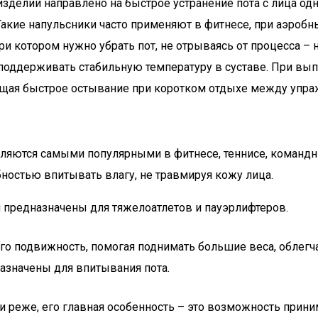
зделий направлено на быстрое устранение пота с лица од
Такие напульсники часто применяют в фитнесе, при аэробны
и котором нужно убрать пот, не отрываясь от процесса – 
 поддерживать стабильную температуру в суставе. При вы
ращая быстрое остывание при коротком отдыхе между упр
яются самыми популярными в фитнесе, теннисе, командных
бностью впитывать влагу, не травмируя кожу лица.
 предназначены для тяжелоатлетов и пауэрлифтеров.
го подвижность, помогая поднимать большие веса, облегча
назначены для впитывания пота.
 реже, его главная особенность – это возможность приним