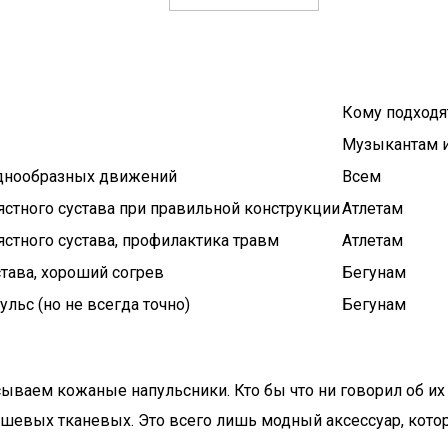
Кому подходя
Музыкантам 
однообразных движений
Всем
ястного сустава при правильной конструкции
Атлетам
ястного сустава, профилактика травм
Атлетам
става, хороший согрев
Бегунам
льс (но не всегда точно)
Бегунам
асываем кожаные напульсники. Кто бы что ни говорил об и
шевых тканевых. Это всего лишь модный аксессуар, кото