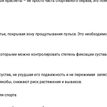
ые браслеты – не просто часть спортивного образа, это 
тье, покрывая зону прощупывания пульса. Это необходимо 
с которыми можно контролировать степень фиксации сустав
устав, не ухудшая его подвижность и не пережимая запяс
 якобы, снижают риск растяжения и вывихов.
я спорта: