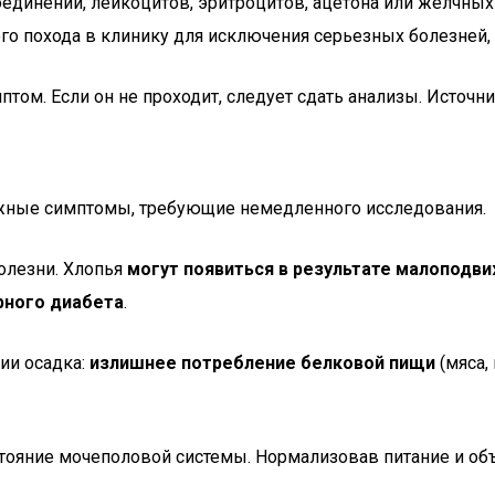
единений, лейкоцитов, эритроцитов, ацетона или желчных
о похода в клинику для исключения серьезных болезней,
м. Если он не проходит, следует сдать анализы. Источник: F
вожные симптомы, требующие немедленного исследования.
олезни. Хлопья
могут появиться в результате малоподв
рного диабета
.
ии осадка:
излишнее потребление белковой пищи
(мяса,
стояние мочеполовой системы. Нормализовав питание и об