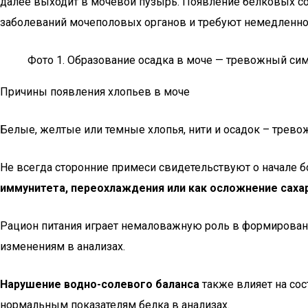
далее выходит в мочевой пузырь. Появление белковых со
заболеваний мочеполовых органов и требуют немедленног
Фото 1. Образование осадка в моче — тревожный симпто
Причины появления хлопьев в моче
Белые, желтые или темные хлопья, нити и осадок – тре
Не всегда сторонние примеси свидетельствуют о начале б
иммунитета, переохлаждения или как осложнение саха
Рацион питания играет немаловажную роль в формирован
изменениям в анализах.
Нарушение водно-солевого баланса
также влияет на со
нормальным показателям белка в анализах.