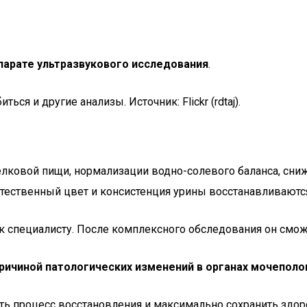
парате ультразвукового исследования
.
ся и другие анализы. Источник: Flickr (rdtaj).
ковой пищи, нормализации водно-солевого баланса, сниж
стественный цвет и консистенция урины восстанавливаютс
 к специалисту. После комплексного обследования он смож
причиной патологических изменений в органах мочепол
ть процесс восстановления и максимально сохранить здор